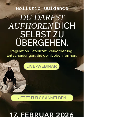
Holistic
Guidance
DU DARFST
DICH
AUFHÖREN
SELBST ZU
ÜBERGEHEN.
Regulation. Stabilität. Verkörperung.
Entscheidungen, die dein Leben formen.
LIVE-WEBINAR
JETZT FÜR 0€ ANMELDEN
17. FEBRUAR 2026