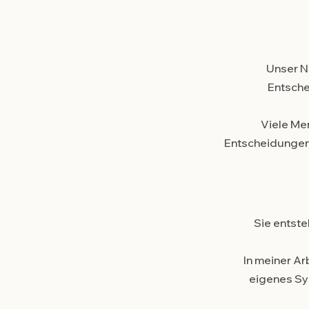
Unser N
Entsche
Viele Me
Entscheidungen 
Sie entst
In meiner Ar
eigenes Sy