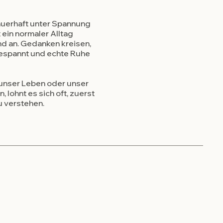
uerhaft unter Spannung
t ein normaler Alltag
d an. Gedanken kreisen,
gespannt und echte Ruhe
 unser Leben oder unser
 lohnt es sich oft, zuerst
 verstehen.