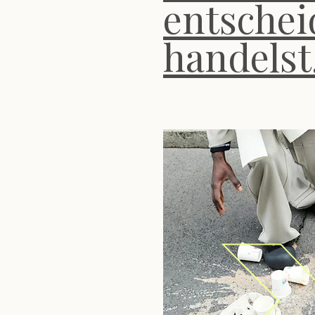
entschei
handelst