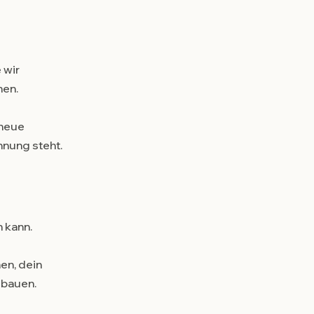
 wir
hen.
 neue
nnung steht.
 kann.
en, dein
ubauen.