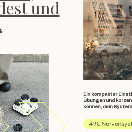
dest und
.
Ein kompakter Einst
Übungen und kurzen V
können, dein System 
49€ Nervensys