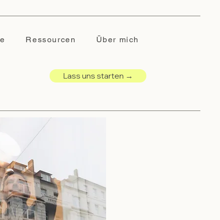
se
Ressourcen
Über mich
Lass uns starten →