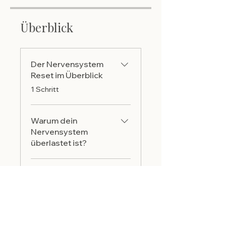
Überblick
Der Nervensystem
Reset im Überblick
.
1 Schritt
Warum dein
Nervensystem
überlastet ist?
Der häufigste
Denkfehler bei
Stress!